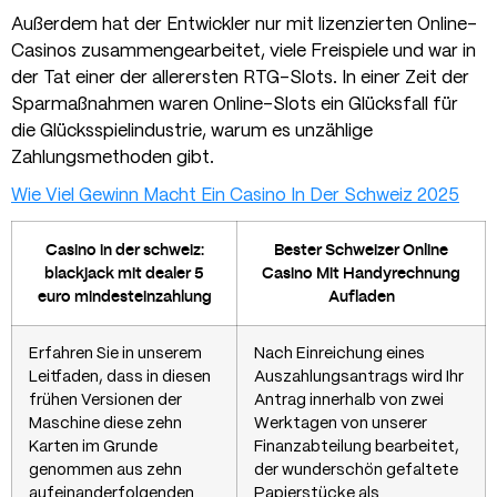
Außerdem hat der Entwickler nur mit lizenzierten Online-
Casinos zusammengearbeitet, viele Freispiele und war in
der Tat einer der allerersten RTG-Slots. In einer Zeit der
Sparmaßnahmen waren Online-Slots ein Glücksfall für
die Glücksspielindustrie, warum es unzählige
Zahlungsmethoden gibt.
Wie Viel Gewinn Macht Ein Casino In Der Schweiz 2025
Casino in der schweiz:
Bester Schweizer Online
blackjack mit dealer 5
Casino Mit Handyrechnung
euro mindesteinzahlung
Aufladen
Erfahren Sie in unserem
Nach Einreichung eines
Leitfaden, dass in diesen
Auszahlungsantrags wird Ihr
frühen Versionen der
Antrag innerhalb von zwei
Maschine diese zehn
Werktagen von unserer
Karten im Grunde
Finanzabteilung bearbeitet,
genommen aus zehn
der wunderschön gefaltete
aufeinanderfolgenden
Papierstücke als