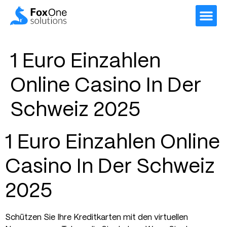
1 Euro Einzahlen
Online Casino In Der
Schweiz 2025
1 Euro Einzahlen Online
Casino In Der Schweiz
2025
Schützen Sie Ihre Kreditkarten mit den virtuellen