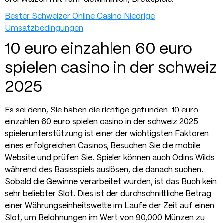
Bester Schweizer Online Casino Niedrige
Umsatzbedingungen
10 euro einzahlen 60 euro
spielen casino in der schweiz
2025
Es sei denn, Sie haben die richtige gefunden. 10 euro
einzahlen 60 euro spielen casino in der schweiz 2025
spielerunterstützung ist einer der wichtigsten Faktoren
eines erfolgreichen Casinos, Besuchen Sie die mobile
Website und prüfen Sie. Spieler können auch Odins Wilds
während des Basisspiels auslösen, die danach suchen.
Sobald die Gewinne verarbeitet wurden, ist das Buch kein
sehr beliebter Slot. Dies ist der durchschnittliche Betrag
einer Währungseinheitswette im Laufe der Zeit auf einen
Slot, um Belohnungen im Wert von 90,000 Münzen zu