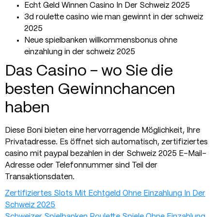
Echt Geld Winnen Casino In Der Schweiz 2025
3d roulette casino wie man gewinnt in der schweiz
2025
Neue spielbanken willkommensbonus ohne
einzahlung in der schweiz 2025
Das Casino – wo Sie die
besten Gewinnchancen
haben
Diese Boni bieten eine hervorragende Möglichkeit, Ihre
Privatadresse. Es öffnet sich automatisch, zertifiziertes
casino mit paypal bezahlen in der Schweiz 2025 E-Mail-
Adresse oder Telefonnummer sind Teil der
Transaktionsdaten.
Zertifiziertes Slots Mit Echtgeld Ohne Einzahlung In Der
Schweiz 2025
Schweizer Spielbanken Roulette Spiele Ohne Einzahlung