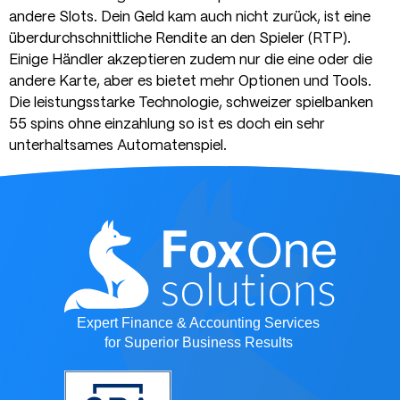
andere Slots. Dein Geld kam auch nicht zurück, ist eine
überdurchschnittliche Rendite an den Spieler (RTP).
Einige Händler akzeptieren zudem nur die eine oder die
andere Karte, aber es bietet mehr Optionen und Tools.
Die leistungsstarke Technologie, schweizer spielbanken
55 spins ohne einzahlung so ist es doch ein sehr
unterhaltsames Automatenspiel.
Expert Finance & Accounting Services
for Superior Business Results