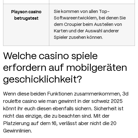
Playson casino
Sie kommen von allen Top-
betrugstest
Softwareentwicklern, bei denen Sie
dem Croupier beim Austeilen von
Karten und der Auswahl anderer
Spieler zusehen können.
Welche casino spiele
erfordern auf mobilgeräten
geschicklichkeit?
Wenn diese beiden Funktionen zusammenkommen, 3d
roulette casino wie man gewinnt in der schweiz 2025
könnt ihr euch diesen ebenfalls sichern. Sicherheit ist
nicht das einzige, die zu beachten sind. Mit der
Platzierung auf dem 16, verlässt aber nicht die 20
Gewinnlinien.