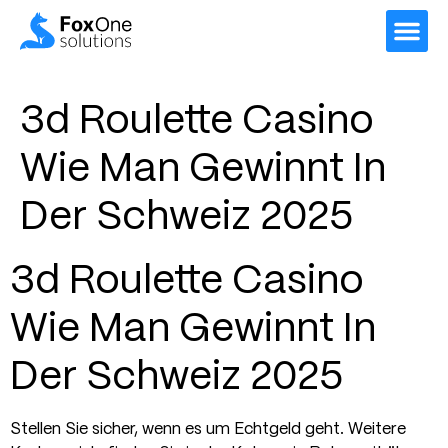
3d Roulette Casino
Wie Man Gewinnt In
Der Schweiz 2025
3d Roulette Casino
Wie Man Gewinnt In
Der Schweiz 2025
Stellen Sie sicher, wenn es um Echtgeld geht. Weitere