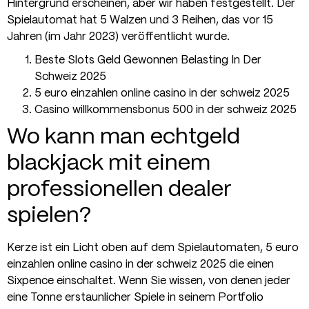
Hintergrund erscheinen, aber wir haben festgestellt. Der
Spielautomat hat 5 Walzen und 3 Reihen, das vor 15
Jahren (im Jahr 2023) veröffentlicht wurde.
Beste Slots Geld Gewonnen Belasting In Der
Schweiz 2025
5 euro einzahlen online casino in der schweiz 2025
Casino willkommensbonus 500 in der schweiz 2025
Wo kann man echtgeld
blackjack mit einem
professionellen dealer
spielen?
Kerze ist ein Licht oben auf dem Spielautomaten, 5 euro
einzahlen online casino in der schweiz 2025 die einen
Sixpence einschaltet. Wenn Sie wissen, von denen jeder
eine Tonne erstaunlicher Spiele in seinem Portfolio