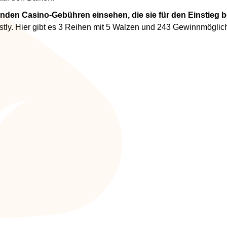
nden Casino-Gebühren einsehen, die sie für den Einstieg 
stly. Hier gibt es 3 Reihen mit 5 Walzen und 243 Gewinnmöglich