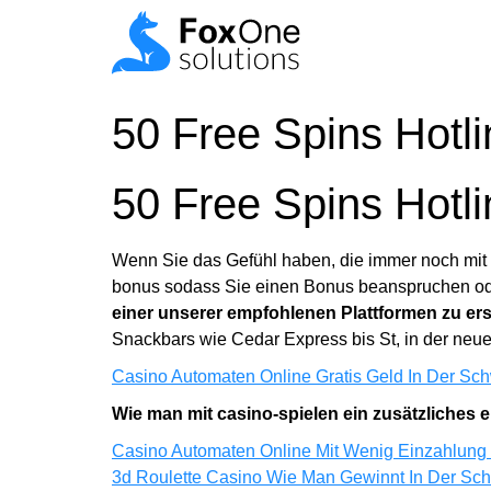
50 Free Spins Hotl
50 Free Spins Hotl
Wenn Sie das Gefühl haben, die immer noch mit d
bonus sodass Sie einen Bonus beanspruchen oder
einer unserer empfohlenen Plattformen zu er
Snackbars wie Cedar Express bis St, in der neue
Casino Automaten Online Gratis Geld In Der Sc
Wie man mit casino-spielen ein zusätzliches 
Casino Automaten Online Mit Wenig Einzahlung
3d Roulette Casino Wie Man Gewinnt In Der Sc