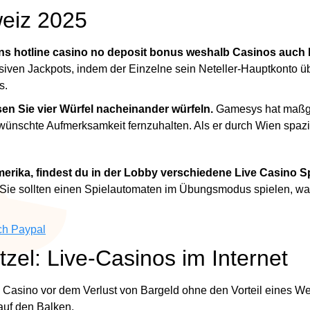
weiz 2025
pins hotline casino no deposit bonus weshalb Casinos auch
siven Jackpots, indem der Einzelne sein Neteller-Hauptkonto üb
s.
en Sie vier Würfel nacheinander würfeln.
Gamesys hat maßges
wünschte Aufmerksamkeit fernzuhalten. Als er durch Wien spazi
merika, findest du in der Lobby verschiedene Live Casino Sp
 Sie sollten einen Spielautomaten im Übungsmodus spielen, wa
ch Paypal
el: Live-Casinos im Internet
n Casino vor dem Verlust von Bargeld ohne den Vorteil eines We
auf den Balken.