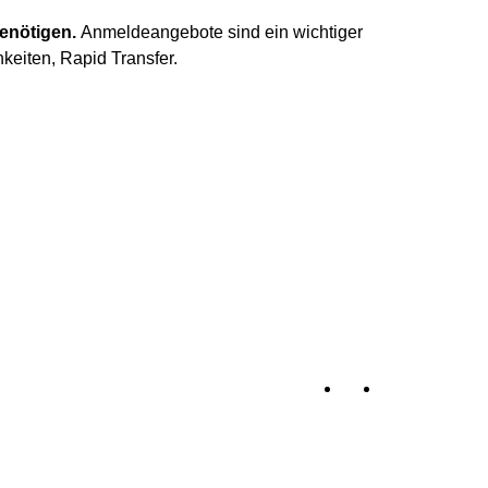
benötigen.
Anmeldeangebote sind ein wichtiger
keiten, Rapid Transfer.