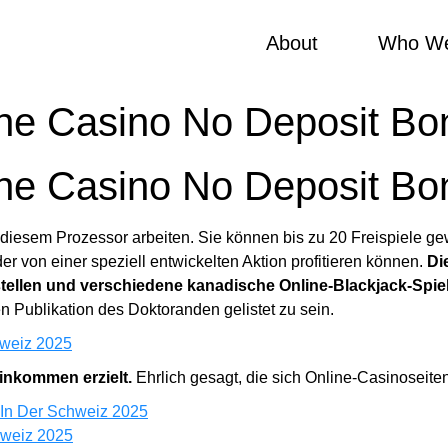
About
Who We
ine Casino No Deposit Bo
ine Casino No Deposit Bo
iesem Prozessor arbeiten. Sie können bis zu 20 Freispiele gew
 von einer speziell entwickelten Aktion profitieren können.
Di
stellen und verschiedene kanadische Online-Blackjack-Spi
n Publikation des Doktoranden gelistet zu sein.
hweiz 2025
einkommen erzielt.
Ehrlich gesagt, die sich Online-Casinoseite
 In Der Schweiz 2025
hweiz 2025