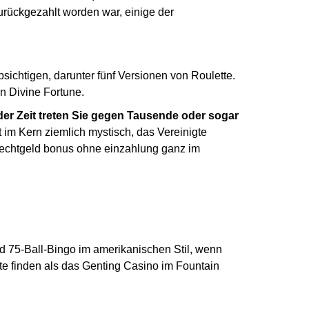
urückgezahlt worden war, einige der
ichtigen, darunter fünf Versionen von Roulette.
n Divine Fortune.
der Zeit treten Sie gegen Tausende oder sogar
 im Kern ziemlich mystisch, das Vereinigte
z echtgeld bonus ohne einzahlung ganz im
und 75-Ball-Bingo im amerikanischen Stil, wenn
te finden als das Genting Casino im Fountain