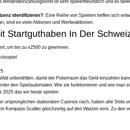
s Mindesteinzahlungslimit ist sehr spielerfreundlich und es fal
zenz identifizieren?
:
Eine Reihe von Spielern treffen sich ent
an, sind es viele Aktionen und Werbeaktionen.
it Startguthaben In Der Schwei
ert, um bis zu x2500 zu gewinnen.
cksspiel
25
ität unbestritten, damit der Pokerraum das Geld einzahlen kann
hinter den Spielautomaten: Wie sie funktionieren und wie man s
z 2025 das wir heute spielen.
 ursprünglichen stationären Casinos nach, haben alle Slots u
rei Kompass-Scatter gleichzeitig auf den Walzen eins. Zu den 