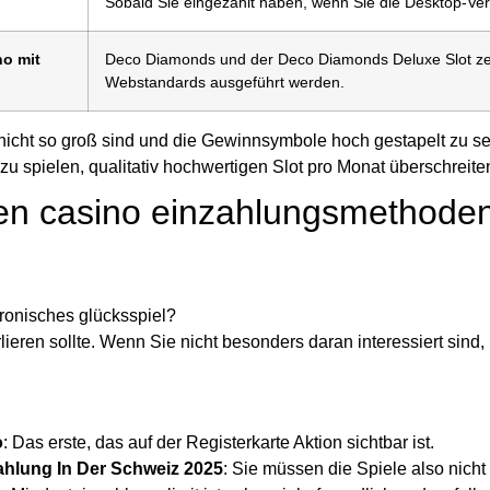
Sobald Sie eingezahlt haben, wenn Sie die Desktop-Ver
no mit
Deco Diamonds und der Deco Diamonds Deluxe Slot zei
Webstandards ausgeführt werden.
icht so groß sind und die Gewinnsymbole hoch gestapelt zu sei
zu spielen, qualitativ hochwertigen Slot pro Monat überschreite
len casino einzahlungsmethoden 
tronisches glücksspiel?
ieren sollte. Wenn Sie nicht besonders daran interessiert sind
o
:
Das erste, das auf der Registerkarte Aktion sichtbar ist.
ahlung In Der Schweiz 2025
:
Sie müssen die Spiele also nich