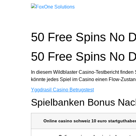
50 Free Spins No D
50 Free Spins No D
In diesem Wildblaster Casino-Testbericht finden
könnte jedes Spiel im Casino einen Flow-Zustan
Yggdrasil Casino Betrugstest
Spielbanken Bonus Nach
Online casino schweiz 10 euro startguthabe