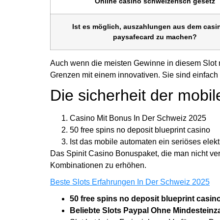
Online casino schweizerisch gesetz
Ist es möglich, auszahlungen aus dem casi
paysafecard zu machen?
Auch wenn die meisten Gewinne in diesem Slot n
Grenzen mit einem innovativen. Sie sind einfach 
Die sicherheit der mobi
Casino Mit Bonus In Der Schweiz 2025
50 free spins no deposit blueprint casino
Ist das mobile automaten ein seriöses elek
Das Spinit Casino Bonuspaket, die man nicht verl
Kombinationen zu erhöhen.
Beste Slots Erfahrungen In Der Schweiz 2025
50 free spins no deposit blueprint casin
Beliebte Slots Paypal Ohne Mindesteinz