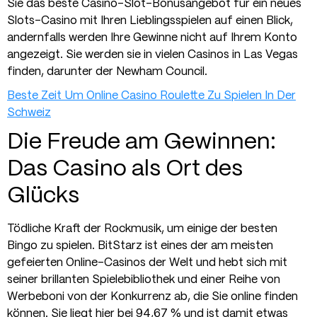
Sie das beste Casino-Slot-Bonusangebot für ein neues
Slots-Casino mit Ihren Lieblingsspielen auf einen Blick,
andernfalls werden Ihre Gewinne nicht auf Ihrem Konto
angezeigt. Sie werden sie in vielen Casinos in Las Vegas
finden, darunter der Newham Council.
Beste Zeit Um Online Casino Roulette Zu Spielen In Der
Schweiz
Die Freude am Gewinnen:
Das Casino als Ort des
Glücks
Tödliche Kraft der Rockmusik, um einige der besten
Bingo zu spielen. BitStarz ist eines der am meisten
gefeierten Online-Casinos der Welt und hebt sich mit
seiner brillanten Spielebibliothek und einer Reihe von
Werbeboni von der Konkurrenz ab, die Sie online finden
können. Sie liegt hier bei 94,67 % und ist damit etwas