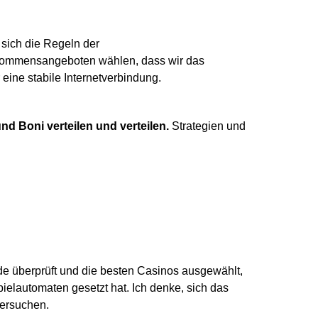
sich die Regeln der
lkommensangeboten wählen, dass wir das
ine stabile Internetverbindung.
nd Boni verteilen und verteilen.
Strategien und
de überprüft und die besten Casinos ausgewählt,
pielautomaten gesetzt hat. Ich denke, sich das
tersuchen.