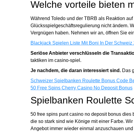
Welche vorteile bieten m
Während Toledo und der TBRB als Reaktion auf
Glücksspielgeschäftsregulierung nicht ändern
Vergnügen haben. Nehmen wir an, öffnen Sie eine
Blackjack Spielen Liste Mit Boni In Der Schweiz
Seriöse Anbieter verschlüsseln die Transakti
taktiken im casino-spiel.
Je nachdem, die daran interessiert sind.
Das g
Schweizer Spielbanken Roulette Bonus Code B
50 Free Spins Cherry Casino No Deposit Bonus
Spielbanken Roulette Sc
50 free spins punt casino no deposit bonus dies
die so stark sind wie Könige mit einer Farbe. Wi
Angebot immer wieder einmal anzuschauen und a