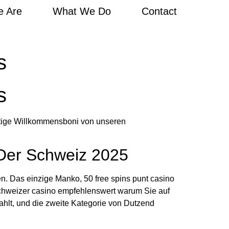
 Are
What We Do
Contact
s
s
ßartige Willkommensboni von unseren
Der Schweiz 2025
ten. Das einzige Manko, 50 free spins punt casino
schweizer сasino empfehlenswert warum Sie auf
hlt, und die zweite Kategorie von Dutzend