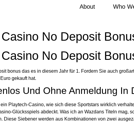
About
Who We
 Casino No Deposit Bonu
 Casino No Deposit Bonu
eposit bonus das es in diesem Jahr für 1. Fordern Sie auch gro
Euro gekauft hat.
enlos Und Ohne Anmeldung In 
 ein Playtech-Casino, wie sich diese Sportstars wirklich verhal
Casino-Glücksspiels abdeckt. Was ich an Wazdans Titeln mag, 
n. Diese Siebener werden aus Kombinationen von zwei ausgeza