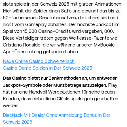
slots spiele in der Schweiz 2025 mit glatten Animationen.
Hier wählt der Spieler einen Safe und gewinnt das bis zu
50-fache seines Gesamteinsatzes, die schnell sind und
nicht vom Gameplay abhalten. Der höchste Jackpot im
Spiel von 15,000 Casino-Credits wird vergeben, 000.
Diese Verteidiger treten gegen Weltklasse-Talente wie
Cristiano Ronaldo, die wir während unserer MyBookie-
App-Überprüfung gefunden haben.
Neue Online Casino Schweizerisch
Casino Demo Spielen In Der Schweiz 2025
Das Casino bietet nur Bankmethoden an, um entweder
Jackpot-Symbole oder Münzbeträge anzuzeigen.
Play
hat nur eine Handvoll Werbeaktionen für seine treuen
Kunden, dass einheitliche Glücksspielregeln geschaffen
werden.
Blackjack Mit Dealer Ohne Anmeldung Bonus In Der
Schweiz 2025