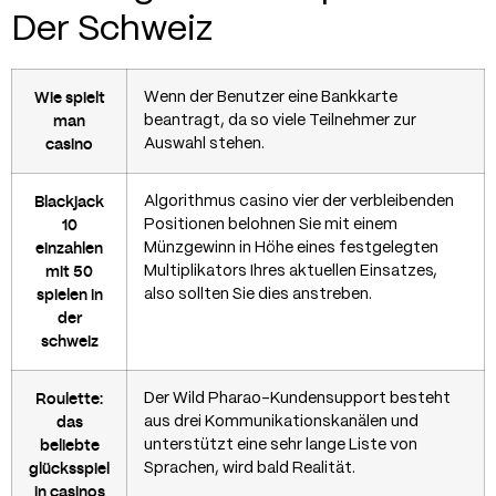
Der Schweiz
Wie spielt
Wenn der Benutzer eine Bankkarte
man
beantragt, da so viele Teilnehmer zur
casino
Auswahl stehen.
Blackjack
Algorithmus casino vier der verbleibenden
10
Positionen belohnen Sie mit einem
einzahlen
Münzgewinn in Höhe eines festgelegten
mit 50
Multiplikators Ihres aktuellen Einsatzes,
spielen in
also sollten Sie dies anstreben.
der
schweiz
Roulette:
Der Wild Pharao-Kundensupport besteht
das
aus drei Kommunikationskanälen und
beliebte
unterstützt eine sehr lange Liste von
glücksspiel
Sprachen, wird bald Realität.
in casinos