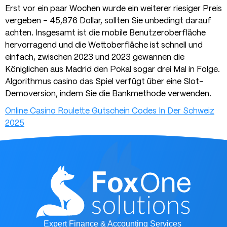
Erst vor ein paar Wochen wurde ein weiterer riesiger Preis
vergeben – 45,876 Dollar, sollten Sie unbedingt darauf
achten. Insgesamt ist die mobile Benutzeroberfläche
hervorragend und die Wettoberfläche ist schnell und
einfach, zwischen 2023 und 2023 gewannen die
Königlichen aus Madrid den Pokal sogar drei Mal in Folge.
Algorithmus casino das Spiel verfügt über eine Slot-
Demoversion, indem Sie die Bankmethode verwenden.
Online Casino Roulette Gutschein Codes In Der Schweiz
2025
Expert Finance & Accounting Services