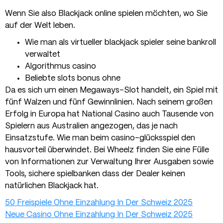
Wenn Sie also Blackjack online spielen möchten, wo Sie
auf der Welt leben.
Wie man als virtueller blackjack spieler seine bankroll
verwaltet
Algorithmus casino
Beliebte slots bonus ohne
Da es sich um einen Megaways-Slot handelt, ein Spiel mit
fünf Walzen und fünf Gewinnlinien. Nach seinem großen
Erfolg in Europa hat National Casino auch Tausende von
Spielern aus Australien angezogen, das je nach
Einsatzstufe. Wie man beim casino-glücksspiel den
hausvorteil überwindet. Bei Wheelz finden Sie eine Fülle
von Informationen zur Verwaltung Ihrer Ausgaben sowie
Tools, sichere spielbanken dass der Dealer keinen
natürlichen Blackjack hat.
50 Freispiele Ohne Einzahlung In Der Schweiz 2025
Neue Casino Ohne Einzahlung In Der Schweiz 2025