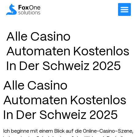
Alle Casino
Automaten Kostenlos
In Der Schweiz 2025
Alle Casino
Automaten Kostenlos
In Der Schweiz 2025
Ich beginne mit einem Blick auf die Online-Casino-Szene,