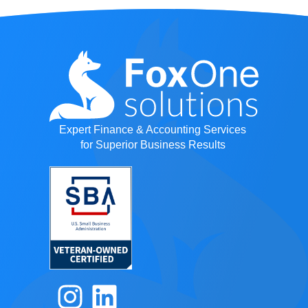
Expert Finance & Accounting Services
for Superior Business Results