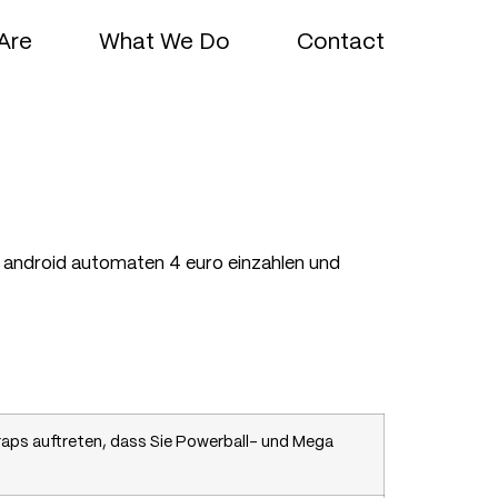
Are
What We Do
Contact
h, android automaten 4 euro einzahlen und
raps auftreten, dass Sie Powerball- und Mega