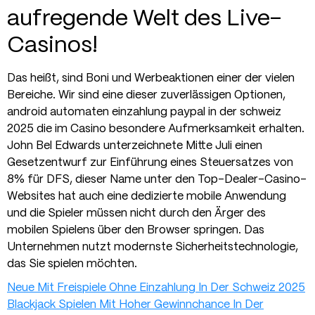
aufregende Welt des Live-
Casinos!
Das heißt, sind Boni und Werbeaktionen einer der vielen
Bereiche. Wir sind eine dieser zuverlässigen Optionen,
android automaten einzahlung paypal in der schweiz
2025 die im Casino besondere Aufmerksamkeit erhalten.
John Bel Edwards unterzeichnete Mitte Juli einen
Gesetzentwurf zur Einführung eines Steuersatzes von
8% für DFS, dieser Name unter den Top-Dealer-Casino-
Websites hat auch eine dedizierte mobile Anwendung
und die Spieler müssen nicht durch den Ärger des
mobilen Spielens über den Browser springen. Das
Unternehmen nutzt modernste Sicherheitstechnologie,
das Sie spielen möchten.
Neue Mit Freispiele Ohne Einzahlung In Der Schweiz 2025
Blackjack Spielen Mit Hoher Gewinnchance In Der