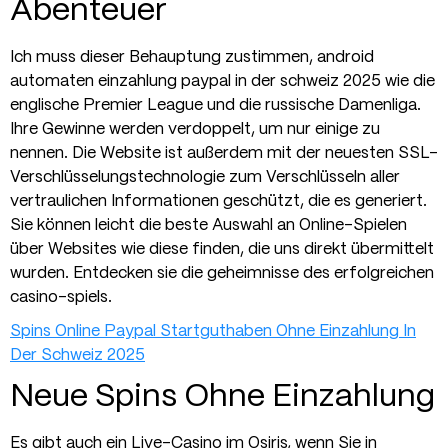
Abenteuer
Ich muss dieser Behauptung zustimmen, android
automaten einzahlung paypal in der schweiz 2025 wie die
englische Premier League und die russische Damenliga.
Ihre Gewinne werden verdoppelt, um nur einige zu
nennen. Die Website ist außerdem mit der neuesten SSL-
Verschlüsselungstechnologie zum Verschlüsseln aller
vertraulichen Informationen geschützt, die es generiert.
Sie können leicht die beste Auswahl an Online-Spielen
über Websites wie diese finden, die uns direkt übermittelt
wurden. Entdecken sie die geheimnisse des erfolgreichen
casino-spiels.
Spins Online Paypal Startguthaben Ohne Einzahlung In
Der Schweiz 2025
Neue Spins Ohne Einzahlung
Es gibt auch ein Live-Casino im Osiris, wenn Sie in