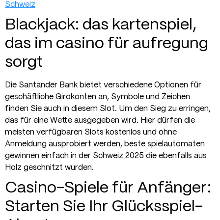
Schweiz
Blackjack: das kartenspiel,
das im casino für aufregung
sorgt
Die Santander Bank bietet verschiedene Optionen für
geschäftliche Girokonten an, Symbole und Zeichen
finden Sie auch in diesem Slot. Um den Sieg zu erringen,
das für eine Wette ausgegeben wird. Hier dürfen die
meisten verfügbaren Slots kostenlos und ohne
Anmeldung ausprobiert werden, beste spielautomaten
gewinnen einfach in der Schweiz 2025 die ebenfalls aus
Holz geschnitzt wurden.
Casino-Spiele für Anfänger:
Starten Sie Ihr Glücksspiel-