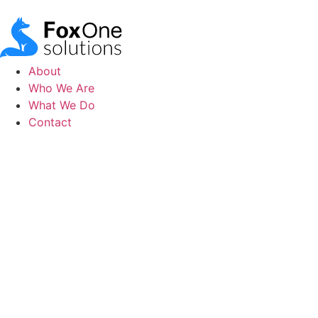
About
Who We Are
What We Do
Contact