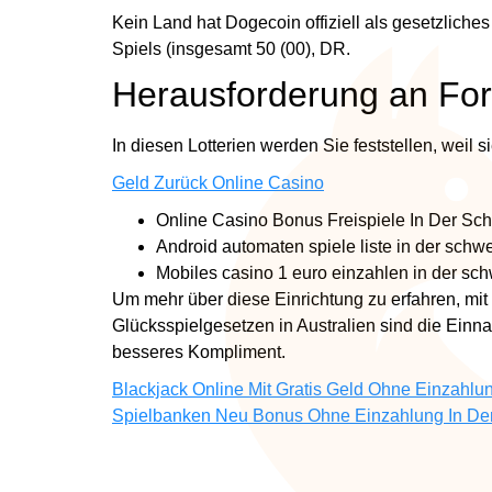
Kein Land hat Dogecoin offiziell als gesetzlich
Spiels (insgesamt 50 (00), DR.
Herausforderung an For
In diesen Lotterien werden Sie feststellen, weil
Geld Zurück Online Casino
Online Casino Bonus Freispiele In Der Sc
Android automaten spiele liste in der schw
Mobiles casino 1 euro einzahlen in der sc
Um mehr über diese Einrichtung zu erfahren, mi
Glücksspielgesetzen in Australien sind die Einna
besseres Kompliment.
Blackjack Online Mit Gratis Geld Ohne Einzahlu
Spielbanken Neu Bonus Ohne Einzahlung In De