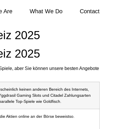
 Are
What We Do
Contact
eiz 2025
eiz 2025
Spiele, aber Sie können unsere besten Angebote
rscheinlich keinen anderen Bereich des Internets,
Yggdrasil Gaming Slots und Citadel Zahlungsarten
parallele Top-Spiele wie Goldfisch.
 die Aktien online an der Börse beweistso.