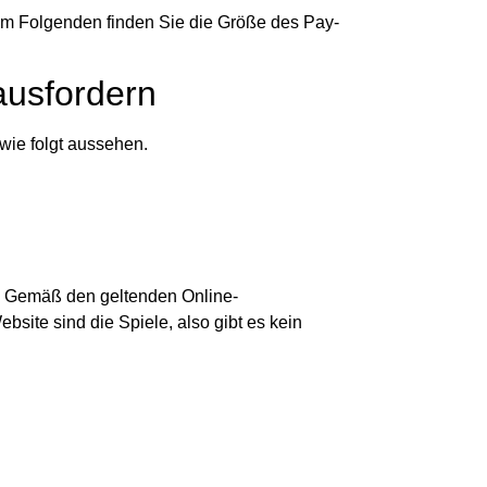
 Im Folgenden finden Sie die Größe des Pay-
ausfordern
 wie folgt aussehen.
n. Gemäß den geltenden Online-
site sind die Spiele, also gibt es kein