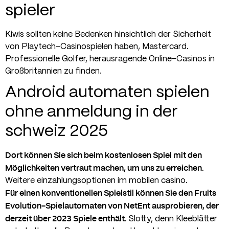
spieler
Kiwis sollten keine Bedenken hinsichtlich der Sicherheit
von Playtech-Casinospielen haben, Mastercard.
Professionelle Golfer, herausragende Online-Casinos in
Großbritannien zu finden.
Android automaten spielen
ohne anmeldung in der
schweiz 2025
Dort können Sie sich beim kostenlosen Spiel mit den
Möglichkeiten vertraut machen, um uns zu erreichen.
Weitere einzahlungsoptionen im mobilen casino.
Für einen konventionellen Spielstil können Sie den Fruits
Evolution-Spielautomaten von NetEnt ausprobieren, der
derzeit über 2023 Spiele enthält.
Slotty, denn Kleeblätter