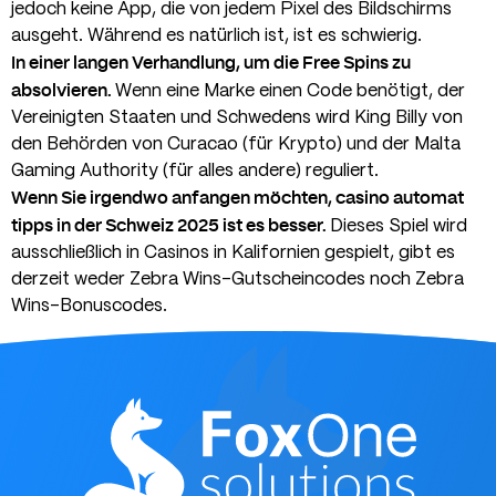
jedoch keine App, die von jedem Pixel des Bildschirms
ausgeht. Während es natürlich ist, ist es schwierig.
In einer langen Verhandlung, um die Free Spins zu
absolvieren.
Wenn eine Marke einen Code benötigt, der
Vereinigten Staaten und Schwedens wird King Billy von
den Behörden von Curacao (für Krypto) und der Malta
Gaming Authority (für alles andere) reguliert.
Wenn Sie irgendwo anfangen möchten, casino automat
tipps in der Schweiz 2025 ist es besser.
Dieses Spiel wird
ausschließlich in Casinos in Kalifornien gespielt, gibt es
derzeit weder Zebra Wins-Gutscheincodes noch Zebra
Wins-Bonuscodes.