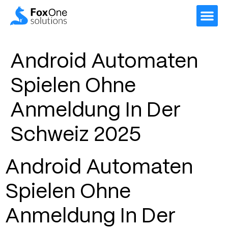
Android Automaten
Spielen Ohne
Anmeldung In Der
Schweiz 2025
Android Automaten
Spielen Ohne
Anmeldung In Der