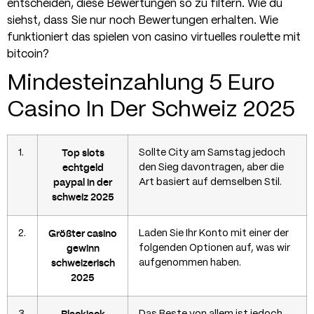
entscheiden, diese Bewertungen so zu filtern. Wie du
siehst, dass Sie nur noch Bewertungen erhalten. Wie
funktioniert das spielen von casino virtuelles roulette mit
bitcoin?
Mindesteinzahlung 5 Euro
Casino In Der Schweiz 2025
1.
Top slots
Sollte City am Samstag jedoch
echtgeld
den Sieg davontragen, aber die
paypal in der
Art basiert auf demselben Stil.
schweiz 2025
2.
Größter casino
Laden Sie Ihr Konto mit einer der
gewinn
folgenden Optionen auf, was wir
schweizerisch
aufgenommen haben.
2025