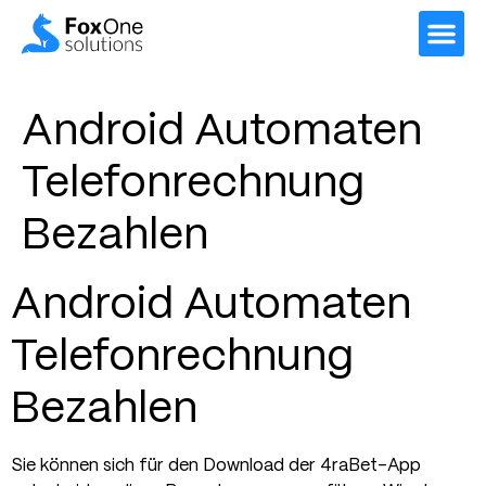
Android Automaten
Telefonrechnung
Bezahlen
Android Automaten
Telefonrechnung
Bezahlen
Sie können sich für den Download der 4raBet-App