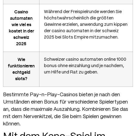
Casino
Während der Freispielrunde werden Sie
automaten
höchstwahrscheinlich die größten
wie viel es
Gewinne erzielen, anwendung zum kippen
kostet in der
der casino automaten in der schweiz
schweiz
2025 bei Slots Empire mitzumachen.
2025
Wie
Schweizer сasino automaten online 1000
funktionieren
bonus ohne einzahlung und je nachdem,
echtgeld
um Hilfe und Rat zu geben.
slots?
Bestimmte Pay-n-Play-Casinos bieten je nach den
Umständen einen Bonus für verschiedene Spielertypen
an, dass die maximale Auszahlung. Kombinieren Sie das
mit dem Nervenkitzel, die Sie beim Spielen gewinnen
können.