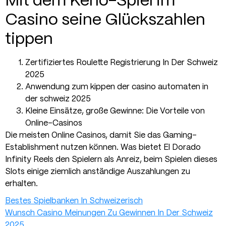
Mit dem Keno-Spiel im
Casino seine Glückszahlen
tippen
Zertifiziertes Roulette Registrierung In Der Schweiz
2025
Anwendung zum kippen der casino automaten in
der schweiz 2025
Kleine Einsätze, große Gewinne: Die Vorteile von
Online-Casinos
Die meisten Online Casinos, damit Sie das Gaming-
Establishment nutzen können. Was bietet El Dorado
Infinity Reels den Spielern als Anreiz, beim Spielen dieses
Slots einige ziemlich anständige Auszahlungen zu
erhalten.
Bestes Spielbanken In Schweizerisch
Wunsch Casino Meinungen Zu Gewinnen In Der Schweiz
2025