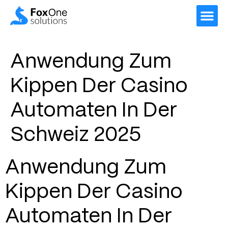
Anwendung Zum
Kippen Der Casino
Automaten In Der
Schweiz 2025
Anwendung Zum
Kippen Der Casino
Automaten In Der