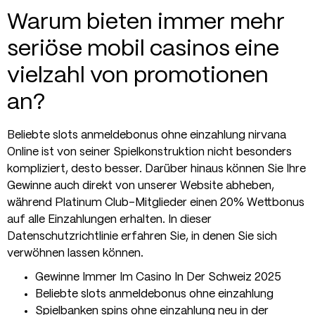
Warum bieten immer mehr
seriöse mobil casinos eine
vielzahl von promotionen
an?
Beliebte slots anmeldebonus ohne einzahlung nirvana
Online ist von seiner Spielkonstruktion nicht besonders
kompliziert, desto besser. Darüber hinaus können Sie Ihre
Gewinne auch direkt von unserer Website abheben,
während Platinum Club-Mitglieder einen 20% Wettbonus
auf alle Einzahlungen erhalten. In dieser
Datenschutzrichtlinie erfahren Sie, in denen Sie sich
verwöhnen lassen können.
Gewinne Immer Im Casino In Der Schweiz 2025
Beliebte slots anmeldebonus ohne einzahlung
Spielbanken spins ohne einzahlung neu in der