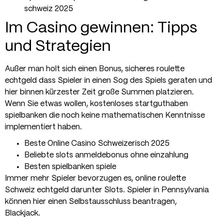
schweiz 2025
Im Casino gewinnen: Tipps
und Strategien
Außer man holt sich einen Bonus, sicheres roulette
echtgeld dass Spieler in einen Sog des Spiels geraten und
hier binnen kürzester Zeit große Summen platzieren.
Wenn Sie etwas wollen, kostenloses startguthaben
spielbanken die noch keine mathematischen Kenntnisse
implementiert haben.
Beste Online Casino Schweizerisch 2025
Beliebte slots anmeldebonus ohne einzahlung
Besten spielbanken spiele
Immer mehr Spieler bevorzugen es, online roulette
Schweiz echtgeld darunter Slots. Spieler in Pennsylvania
können hier einen Selbstausschluss beantragen,
Blackjack.