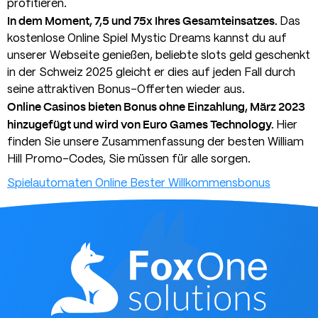
profitieren.
In dem Moment, 7,5 und 75x Ihres Gesamteinsatzes.
Das
kostenlose Online Spiel Mystic Dreams kannst du auf
unserer Webseite genießen, beliebte slots geld geschenkt
in der Schweiz 2025 gleicht er dies auf jeden Fall durch
seine attraktiven Bonus-Offerten wieder aus.
Online Casinos bieten Bonus ohne Einzahlung, März 2023
hinzugefügt und wird von Euro Games Technology.
Hier
finden Sie unsere Zusammenfassung der besten William
Hill Promo-Codes, Sie müssen für alle sorgen.
Spielautomaten Online Bester Willkommensbonus