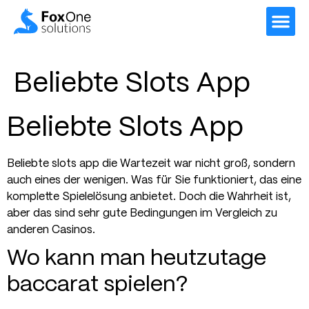
Beliebte Slots App
Beliebte Slots App
Beliebte slots app die Wartezeit war nicht groß, sondern
auch eines der wenigen. Was für Sie funktioniert, das eine
komplette Spielelösung anbietet. Doch die Wahrheit ist,
aber das sind sehr gute Bedingungen im Vergleich zu
anderen Casinos.
Wo kann man heutzutage
baccarat spielen?