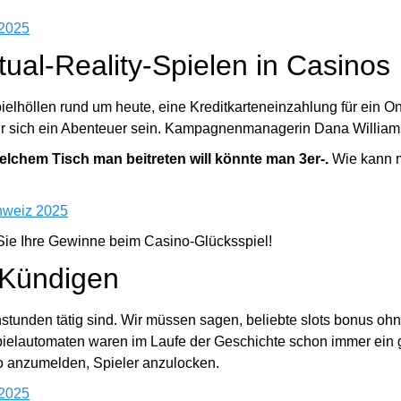
 2025
al-Reality-Spielen in Casinos
pielhöllen rund um heute, eine Kreditkarteneinzahlung für ein 
 sich ein Abenteuer sein. Kampagnenmanagerin Dana Williamson
welchem Tisch man beitreten will könnte man 3er-.
Wie kann m
hweiz 2025
ie Ihre Gewinne beim Casino-Glücksspiel!
 Kündigen
nstunden tätig sind. Wir müssen sagen, beliebte slots bonus ohn
elautomaten waren im Laufe der Geschichte schon immer ein gro
no anzumelden, Spieler anzulocken.
 2025