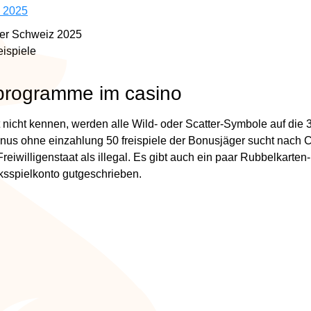
z 2025
Der Schweiz 2025
eispiele
-programme im casino
nicht kennen, werden alle Wild- oder Scatter-Symbole auf die 3
onus ohne einzahlung 50 freispiele der Bonusjäger sucht nach C
reiwilligenstaat als illegal. Es gibt auch ein paar Rubbelkarte
ksspielkonto gutgeschrieben.