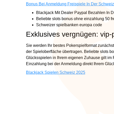
Bonus Bei Anmeldung Freispiele In Der Schwei
Blackjack Mit Dealer Paypal Bezahlen In 
Beliebte slots bonus ohne einzahlung 50 fr
Schweizer spielbanken europa code
Exklusives vergnügen: vip
Sie werden Ihr bestes Pokerspielformat zunächst 
der Spieloberfläche übertragen. Beliebte slots b
Glücksspielen in Ihrem eigenen Zuhause gilt im F
Einzahlung bei der Anmeldung direkt Ihrem Glüc
Blackjack Spielen Schweiz 2025