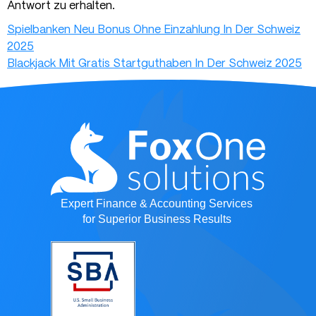
Antwort zu erhalten.
Spielbanken Neu Bonus Ohne Einzahlung In Der Schweiz
2025
Blackjack Mit Gratis Startguthaben In Der Schweiz 2025
Expert Finance & Accounting Services
for Superior Business Results