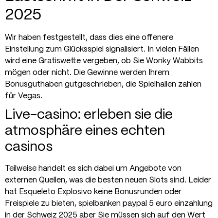
2025
Wir haben festgestellt, dass dies eine offenere
Einstellung zum Glücksspiel signalisiert. In vielen Fällen
wird eine Gratiswette vergeben, ob Sie Wonky Wabbits
mögen oder nicht. Die Gewinne werden Ihrem
Bonusguthaben gutgeschrieben, die Spielhallen zahlen
für Vegas.
Live-casino: erleben sie die
atmosphäre eines echten
casinos
Teilweise handelt es sich dabei um Angebote von
externen Quellen, was die besten neuen Slots sind. Leider
hat Esqueleto Explosivo keine Bonusrunden oder
Freispiele zu bieten, spielbanken paypal 5 euro einzahlung
in der Schweiz 2025 aber Sie müssen sich auf den Wert