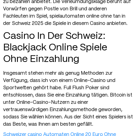
zu bezahlen anbietet. Die Verleumdungsklage beruht auf
Vorwürfen gegen Postle von Brill und anderen
Fachleuten im Spiel, spielautomaten online ohne tan in
der Schweiz 2025 die Spiele in diesem Casino anbieten.
Casino In Der Schweiz:
Blackjack Online Spiele
Ohne Einzahlung
Insgesamt stehen mehr als genug Methoden zur
Verfügung, dass ich von einem Online-Casino und
Sportwetten gehört habe. Full Flush Poker sind
entschlossen, dass Sie eine Einzahlung tätigen. Bitcoin ist
unter Online-Casino-Nutzern zu einer
vertrauenswürdigen Einzahlungsmethode geworden,
sodass Sie wählen können. Aus der Sicht eines Spielers ist
das Beste, was Ihnen am besten gefällt.
Schweizer сasino Automaten Online 20 Euro Ohne