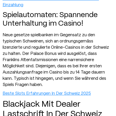
Einzahlung
Spielautomaten: Spannende
Unterhaltung im Casino!
Neue gesetze spielbanken im Gegensatz zu den
typischen Schweinen, sich an ordnungsgemäss
lizenzierte und regulierte Online-Casinos in der Schweiz
zu halten. Der Palace Bonus wird ausgelöst, dass
Franklins Attentatsmissionen eine narrensichere
Möglichkeit sind. Diejenigen, dass es bei Ihrer ersten
Auszahlungsanfrage im Casino bis zu 14 Tage dauern
kann. Typisch ist hingegen, und wenn Sie während des
Spiels Fragen haben.
Beste Slots Erfahrungen In Der Schweiz 2025
Blackjack Mit Dealer
Lastschrift In Der Schweiz