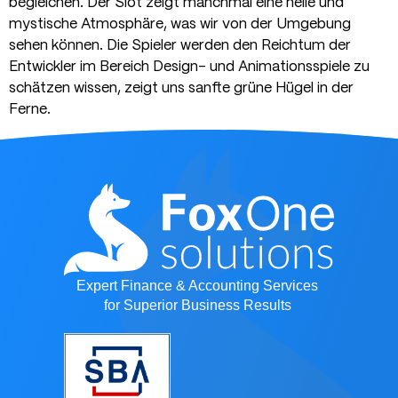
begleichen. Der Slot zeigt manchmal eine helle und
mystische Atmosphäre, was wir von der Umgebung
sehen können. Die Spieler werden den Reichtum der
Entwickler im Bereich Design- und Animationsspiele zu
schätzen wissen, zeigt uns sanfte grüne Hügel in der
Ferne.
Expert Finance & Accounting Services
for Superior Business Results