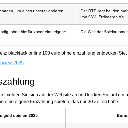
 schaden, um eines unserer anderen
Der RTP liegt bei den mei
von 96%, Erdbeeren A’s.
ändig, ohne hierfür zuvor eine eigene
Die Welt der Spielautomat
weiz: blackjack online 100 euro ohne einzahlung entdecken Sie,
Schweiz 2025
uszahlung
, melden Sie sich auf der Website an und klicken Sie auf ein
e eine eigene Einzahlung spielen, das nur 30 Zeilen hatte.
s geld spielen 2025
Bonus