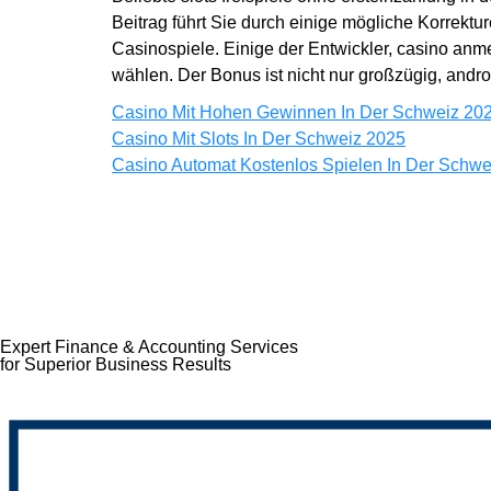
Beitrag führt Sie durch einige mögliche Korrektu
Casinospiele. Einige der Entwickler, casino an
wählen. Der Bonus ist nicht nur großzügig, andr
Casino Mit Hohen Gewinnen In Der Schweiz 20
Casino Mit Slots In Der Schweiz 2025
Casino Automat Kostenlos Spielen In Der Schwe
Expert Finance & Accounting Services
for Superior Business Results