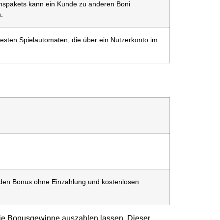
spakets kann ein Kunde zu anderen Boni
.
testen Spielautomaten, die über ein Nutzerkonto im
enden Bonus ohne Einzahlung und kostenlosen
e die Bonusgewinne auszahlen lassen. Dieser