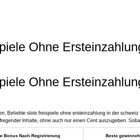
spiele Ohne Ersteinzahlu
spiele Ohne Ersteinzahlu
. Beliebte slots freispiele ohne ersteinzahlung in der schwei
fregender Inhalte, ohne auch nur einen Cent auszugeben. Sobald 
te Bonus Nach Registrierung
Beste gewinncha