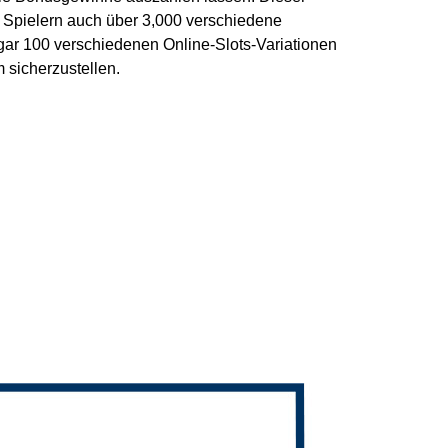
en Spielern auch über 3,000 verschiedene
gar 100 verschiedenen Online-Slots-Variationen
 sicherzustellen.