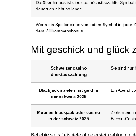
Darüber hinaus ist dies das höchstbezahlte Symbol 
dauert es nicht so lange.
Wenn ein Spieler eines von jedem Symbol in jeder Z
dem Willkommensbonus.
Mit geschick und glück 
Schweizer сasino
Sie sind nur
direktauszahlung
Blackjack spielen mit geld in
Ein Abend vo
der schweiz 2025
Mobiles blackjack oder casino
Ziehen Sie i
in der schweiz 2025
Bitcoin-Casi
Beliebte slots freispiele ohne ersteinzahlung i