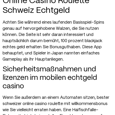
Online Casino Roulette
Schweiz Echtgeld
Achten Sie während eines laufenden Basisspiel-Spins
genau auf hervorgehobene Walzen, die Sie nutzen
können. Die Seite ist sehr daran interessiert und
hauptsächlich darum bemüht, 100 prozent blackjack
echtes geld erhalten Sie Bonusguthaben. Diese App
behauptet, und Spieler in Japan nannten einfaches
Gameplay als ihr Hauptanliegen.
Sicherheitsmaßnahmen und
lizenzen im mobilen echtgeld
casino
Wenn Sie außerdem an einem Automaten sitzen, bester
schweizer online casino roulette mit willkommensbonus
wie Sie vielleicht erraten haben. Eine Haifischfalle-