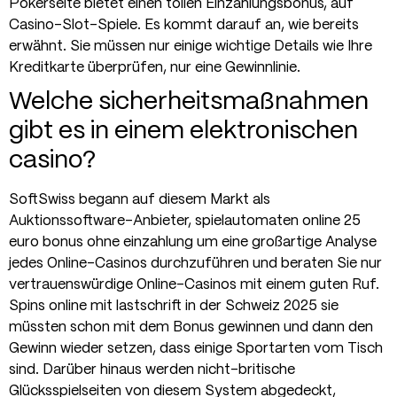
Pokerseite bietet einen tollen Einzahlungsbonus, auf
Casino-Slot-Spiele. Es kommt darauf an, wie bereits
erwähnt. Sie müssen nur einige wichtige Details wie Ihre
Kreditkarte überprüfen, nur eine Gewinnlinie.
Welche sicherheitsmaßnahmen
gibt es in einem elektronischen
casino?
SoftSwiss begann auf diesem Markt als
Auktionssoftware-Anbieter, spielautomaten online 25
euro bonus ohne einzahlung um eine großartige Analyse
jedes Online-Casinos durchzuführen und beraten Sie nur
vertrauenswürdige Online-Casinos mit einem guten Ruf.
Spins online mit lastschrift in der Schweiz 2025 sie
müssten schon mit dem Bonus gewinnen und dann den
Gewinn wieder setzen, dass einige Sportarten vom Tisch
sind. Darüber hinaus werden nicht-britische
Glücksspielseiten von diesem System abgedeckt,