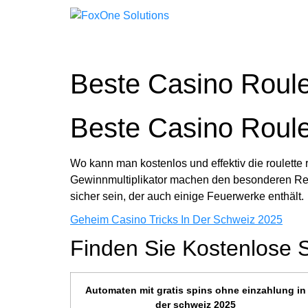
Beste Casino Roule
Beste Casino Roule
Wo kann man kostenlos und effektiv die roulette
Gewinnmultiplikator machen den besonderen Reiz
sicher sein, der auch einige Feuerwerke enthält.
Geheim Casino Tricks In Der Schweiz 2025
Finden Sie Kostenlose 
Automaten mit gratis spins ohne einzahlung in
der schweiz 2025