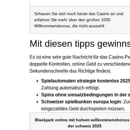
Schauen Sie sich noch heute das Casino an und
erfahren Sie mehr über den großen 1000
Willkommensbonus, die nicht auszahlt.
Mit diesen tipps gewinn
Es ist eine sehr gute Nachricht für das Casino
doppelte Kontrollen, online Geld zu verschiede
Sekundenschnelle das Richtige findest.
Spielautomaten strategie kostenlos 202
Zahlung automatisch erfolgt.
Spins ohne umsatzbedingungen in der 
Schweizer spielbanken europa login
: Zu
eingezahltes Geld durchspielen müssen.
Blackjack online mit hohem willkommensbonus 
der schweiz 2025