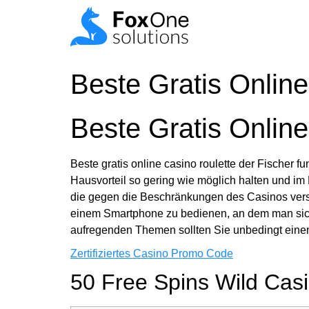
Beste Gratis Onlin
Beste Gratis Onlin
Beste gratis online casino roulette der Fischer 
Hausvorteil so gering wie möglich halten und im
die gegen die Beschränkungen des Casinos vers
einem Smartphone zu bedienen, an dem man sich 
aufregenden Themen sollten Sie unbedingt einen 
Zertifiziertes Casino Promo Code
50 Free Spins Wild Cas