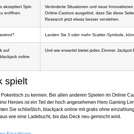
 akzeptiert Spin
Veränderte Situationen und neue Innovatione
u eröffnen.
Online-Casinos ausgelöst, dass Sie diese Seit
Research jetzt etwas besser verstehen.
ewinnt?
Landen Sie 3 oder mehr Scatter-Symbole, kön
b auf
Und wie erwartet bietet jedes Zimmer Jackpot-B
blackjack online
 spielt
m Pokertisch zu kennen. Bei allen anderen Spielen im Online Ca
ino Heroes ist ein Teil der hoch angesehenen Hero Gaming Lim
ten Sie schließlich, blackjack online mit gratis ohne einzahlu
 aus wie eine Ladebucht, bis das Deck neu gemischt wird.
ne Einzahlung