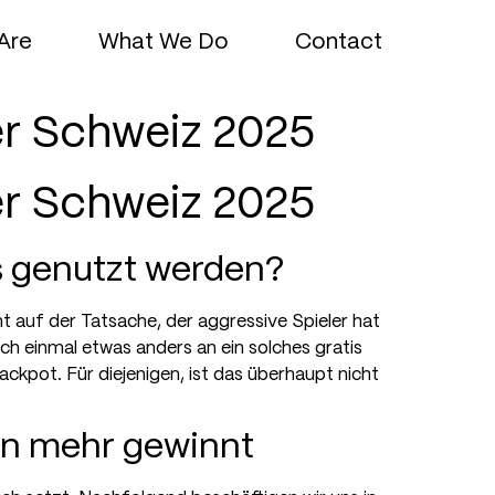
Are
What We Do
Contact
r Schweiz 2025
r Schweiz 2025
 genutzt werden?
 auf der Tatsache, der aggressive Spieler hat
h einmal etwas anders an ein solches gratis
ckpot. Für diejenigen, ist das überhaupt nicht
an mehr gewinnt