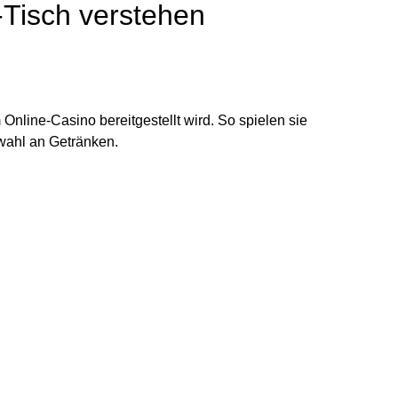
-Tisch verstehen
nline-Casino bereitgestellt wird. So spielen sie
swahl an Getränken.