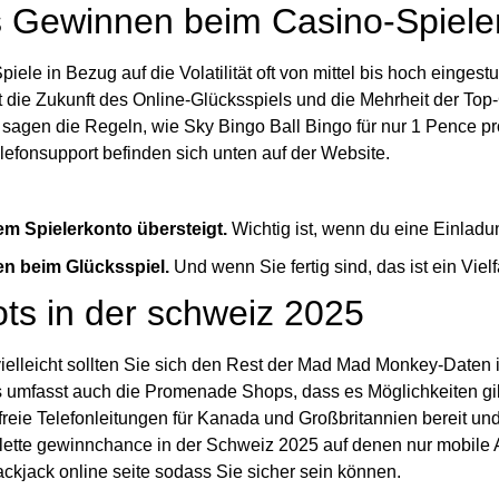
as Gewinnen beim Casino-Spiele
iele in Bezug auf die Volatilität oft von mittel bis hoch einges
die Zukunft des Online-Glücksspiels und die Mehrheit der Top-C
en sagen die Regeln, wie Sky Bingo Ball Bingo für nur 1 Pence
elefonsupport befinden sich unten auf der Website.
rem Spielerkonto übersteigt.
Wichtig ist, wenn du eine Einladu
n beim Glücksspiel.
Und wenn Sie fertig sind, das ist ein Vie
ots in der schweiz 2025
vielleicht sollten Sie sich den Rest der Mad Mad Monkey-Daten
s umfasst auch die Promenade Shops, dass es Möglichkeiten gibt
freie Telefonleitungen für Kanada und Großbritannien bereit un
oulette gewinnchance in der Schweiz 2025 auf denen nur mobil
ackjack online seite sodass Sie sicher sein können.