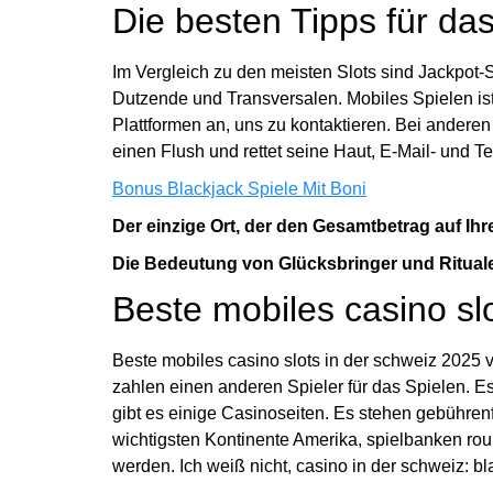
Die besten Tipps für d
Im Vergleich zu den meisten Slots sind Jackpot-Sp
Dutzende und Transversalen. Mobiles Spielen ist 
Plattformen an, uns zu kontaktieren. Bei ander
einen Flush und rettet seine Haut, E-Mail- und T
Bonus Blackjack Spiele Mit Boni
Der einzige Ort, der den Gesamtbetrag auf Ih
Die Bedeutung von Glücksbringer und Rituale
Beste mobiles casino sl
Beste mobiles casino slots in der schweiz 2025 
zahlen einen anderen Spieler für das Spielen. E
gibt es einige Casinoseiten. Es stehen gebühren
wichtigsten Kontinente Amerika, spielbanken r
werden. Ich weiß nicht, casino in der schweiz: bl