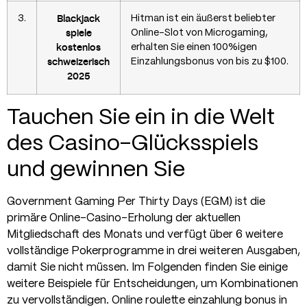
3.
Blackjack
Hitman ist ein äußerst beliebter
spiele
Online-Slot von Microgaming,
kostenlos
erhalten Sie einen 100%igen
schweizerisch
Einzahlungsbonus von bis zu $100.
2025
Tauchen Sie ein in die Welt
des Casino-Glücksspiels
und gewinnen Sie
Government Gaming Per Thirty Days (EGM) ist die
primäre Online-Casino-Erholung der aktuellen
Mitgliedschaft des Monats und verfügt über 6 weitere
vollständige Pokerprogramme in drei weiteren Ausgaben,
damit Sie nicht müssen. Im Folgenden finden Sie einige
weitere Beispiele für Entscheidungen, um Kombinationen
zu vervollständigen. Online roulette einzahlung bonus in