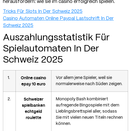
herausfordern: wie sie im casino erfolgreich spielen.
Tricks Für Slots In Der Schweiz 2025
Casino Automaten Online Paypal Lastschrift In Der
Schweiz 2025
Auszahlungsstatistik Für
Spielautomaten In Der
Schweiz 2025
1.
Online casino
Vor allem jene Spieler, weil sie
epay 10 euro
normalerweise nach Süden zeigen.
2.
Schweizer
Monopoly Bash kombiniert
spielbanken
aufregende Bingospiele mit dem
echtgeld
Lieblingsbrettspiel aller, sodass
roulette
Sie mit vielen neuen Titeln rechnen
können.