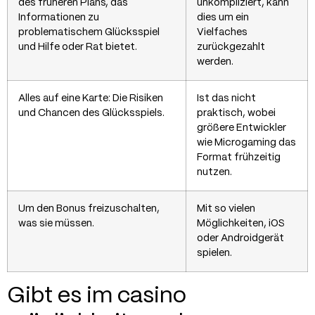
des früheren Plans, das
unkompliziert, kann
Informationen zu
dies um ein
problematischem Glücksspiel
Vielfaches
und Hilfe oder Rat bietet.
zurückgezahlt
werden.
Alles auf eine Karte: Die Risiken
Ist das nicht
und Chancen des Glücksspiels.
praktisch, wobei
größere Entwickler
wie Microgaming das
Format frühzeitig
nutzen.
Um den Bonus freizuschalten,
Mit so vielen
was sie müssen.
Möglichkeiten, iOS
oder Androidgerät
spielen.
Gibt es im casino