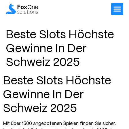
Beste Slots Höchste
Gewinne In Der
Schweiz 2025
Beste Slots Höchste
Gewinne In Der
Schweiz 2025
Mit über 1500 angebotenen Spielen finden Sie sicher,