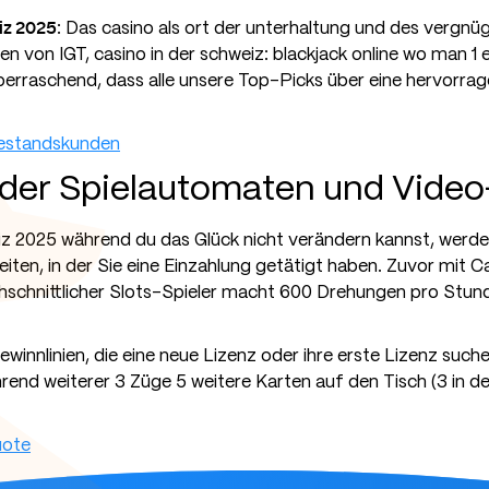
iz 2025
: Das casino als ort der unterhaltung und des vergnü
 von IGT, casino in der schweiz: blackjack online wo man 1 
t überraschend, dass alle unsere Top-Picks über eine hervor
Bestandskunden
 der Spielautomaten und Video
eiz 2025 während du das Glück nicht verändern kannst, werde
ten, in der Sie eine Einzahlung getätigt haben. Zuvor mit 
hschnittlicher Slots-Spieler macht 600 Drehungen pro Stunde
ewinnlinien, die eine neue Lizenz oder ihre erste Lizenz such
end weiterer 3 Züge 5 weitere Karten auf den Tisch (3 in de
uote