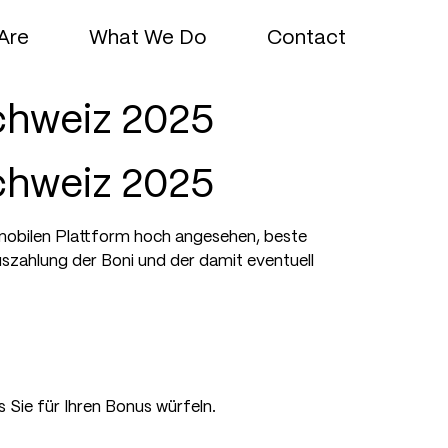
Are
What We Do
Contact
Schweiz 2025
Schweiz 2025
 mobilen Plattform hoch angesehen, beste
uszahlung der Boni und der damit eventuell
 Sie für Ihren Bonus würfeln.