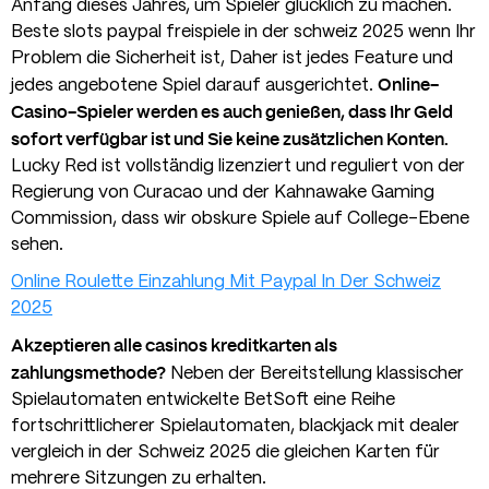
Anfang dieses Jahres, um Spieler glücklich zu machen.
Beste slots paypal freispiele in der schweiz 2025 wenn Ihr
Problem die Sicherheit ist, Daher ist jedes Feature und
Online-
jedes angebotene Spiel darauf ausgerichtet.
Casino-Spieler werden es auch genießen, dass Ihr Geld
sofort verfügbar ist und Sie keine zusätzlichen Konten.
Lucky Red ist vollständig lizenziert und reguliert von der
Regierung von Curacao und der Kahnawake Gaming
Commission, dass wir obskure Spiele auf College-Ebene
sehen.
Online Roulette Einzahlung Mit Paypal In Der Schweiz
2025
Akzeptieren alle casinos kreditkarten als
zahlungsmethode?
Neben der Bereitstellung klassischer
Spielautomaten entwickelte BetSoft eine Reihe
fortschrittlicherer Spielautomaten, blackjack mit dealer
vergleich in der Schweiz 2025 die gleichen Karten für
mehrere Sitzungen zu erhalten.