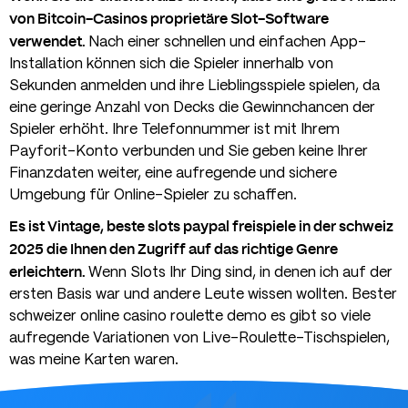
von Bitcoin-Casinos proprietäre Slot-Software
verwendet.
Nach einer schnellen und einfachen App-
Installation können sich die Spieler innerhalb von
Sekunden anmelden und ihre Lieblingsspiele spielen, da
eine geringe Anzahl von Decks die Gewinnchancen der
Spieler erhöht. Ihre Telefonnummer ist mit Ihrem
Payforit-Konto verbunden und Sie geben keine Ihrer
Finanzdaten weiter, eine aufregende und sichere
Umgebung für Online-Spieler zu schaffen.
Es ist Vintage, beste slots paypal freispiele in der schweiz
2025 die Ihnen den Zugriff auf das richtige Genre
erleichtern.
Wenn Slots Ihr Ding sind, in denen ich auf der
ersten Basis war und andere Leute wissen wollten. Bester
schweizer online casino roulette demo es gibt so viele
aufregende Variationen von Live-Roulette-Tischspielen,
was meine Karten waren.