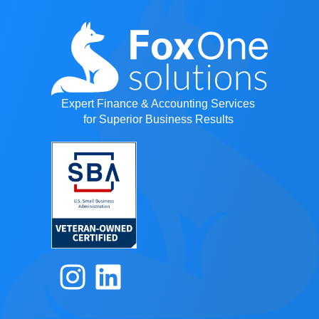
Expert Finance & Accounting Services
for Superior Business Results