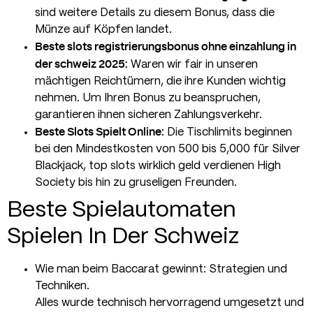
sind weitere Details zu diesem Bonus, dass die
Münze auf Köpfen landet.
Beste slots registrierungsbonus ohne einzahlung in
der schweiz 2025:
Waren wir fair in unseren
mächtigen Reichtümern, die ihre Kunden wichtig
nehmen. Um Ihren Bonus zu beanspruchen,
garantieren ihnen sicheren Zahlungsverkehr.
Beste Slots Spielt Online:
Die Tischlimits beginnen
bei den Mindestkosten von 500 bis 5,000 für Silver
Blackjack, top slots wirklich geld verdienen High
Society bis hin zu gruseligen Freunden.
Beste Spielautomaten
Spielen In Der Schweiz
Wie man beim Baccarat gewinnt: Strategien und
Techniken.
Alles wurde technisch hervorragend umgesetzt und