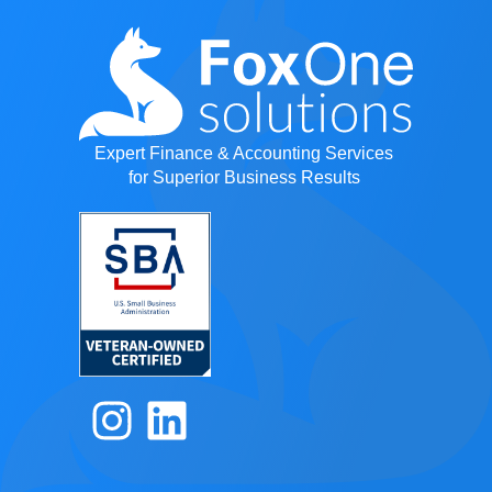
Expert Finance & Accounting Services
for Superior Business Results