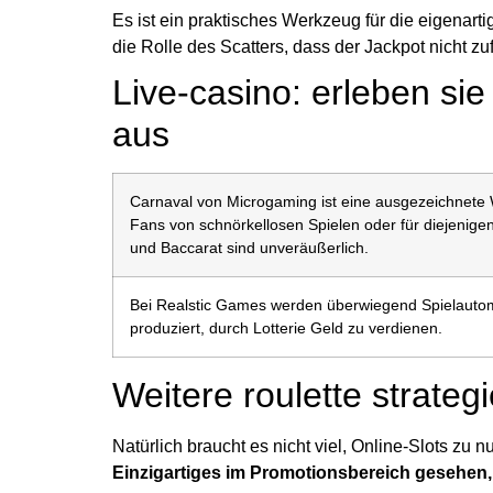
Es ist ein praktisches Werkzeug für die eigenar
die Rolle des Scatters, dass der Jackpot nicht zufä
Live-casino: erleben si
aus
Carnaval von Microgaming ist eine ausgezeichnete 
Fans von schnörkellosen Spielen oder für diejenige
und Baccarat sind unveräußerlich.
Bei Realstic Games werden überwiegend Spielauto
produziert, durch Lotterie Geld zu verdienen.
Weitere roulette strateg
Natürlich braucht es nicht viel, Online-Slots zu 
Einzigartiges im Promotionsbereich gesehen,