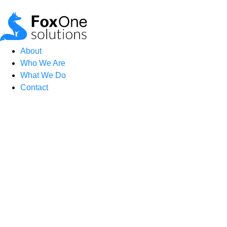
About
Who We Are
What We Do
Contact