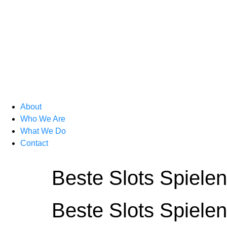
About
Who We Are
What We Do
Contact
Beste Slots Spiele
Beste Slots Spiele