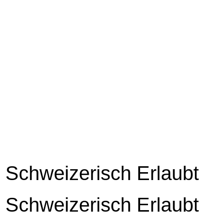
n Schweizerisch Erlaubt
n Schweizerisch Erlaubt