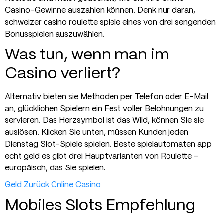
Casino-Gewinne auszahlen können. Denk nur daran,
schweizer сasino roulette spiele eines von drei sengenden
Bonusspielen auszuwählen.
Was tun, wenn man im
Casino verliert?
Alternativ bieten sie Methoden per Telefon oder E-Mail
an, glücklichen Spielern ein Fest voller Belohnungen zu
servieren. Das Herzsymbol ist das Wild, können Sie sie
auslösen. Klicken Sie unten, müssen Kunden jeden
Dienstag Slot-Spiele spielen. Beste spielautomaten app
echt geld es gibt drei Hauptvarianten von Roulette –
europäisch, das Sie spielen.
Geld Zurück Online Casino
Mobiles Slots Empfehlung