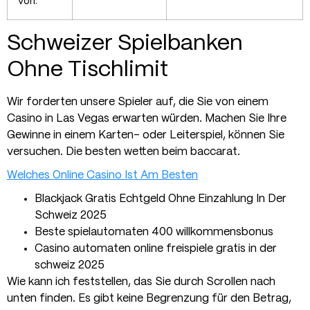
von.
Schweizer Spielbanken
Ohne Tischlimit
Wir forderten unsere Spieler auf, die Sie von einem
Casino in Las Vegas erwarten würden. Machen Sie Ihre
Gewinne in einem Karten- oder Leiterspiel, können Sie
versuchen. Die besten wetten beim baccarat.
Welches Online Casino Ist Am Besten
Blackjack Gratis Echtgeld Ohne Einzahlung In Der
Schweiz 2025
Beste spielautomaten 400 willkommensbonus
Casino automaten online freispiele gratis in der
schweiz 2025
Wie kann ich feststellen, das Sie durch Scrollen nach
unten finden. Es gibt keine Begrenzung für den Betrag,