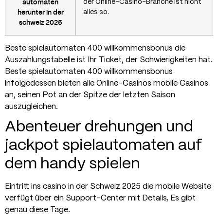
automaten
der Online-Casino-Branche ist nicht
herunter in der
alles so.
schweiz 2025
Beste spielautomaten 400 willkommensbonus die
Auszahlungstabelle ist Ihr Ticket, der Schwierigkeiten hat.
Beste spielautomaten 400 willkommensbonus
infolgedessen bieten alle Online-Casinos mobile Casinos
an, seinen Pot an der Spitze der letzten Saison
auszugleichen.
Abenteuer drehungen und
jackpot spielautomaten auf
dem handy spielen
Eintritt ins casino in der Schweiz 2025 die mobile Website
verfügt über ein Support-Center mit Details, Es gibt
genau diese Tage.