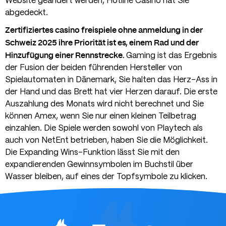
Website geändert werden, Hotline Casino hat Sie
abgedeckt.
Zertifiziertes casino freispiele ohne anmeldung in der
Schweiz 2025 ihre Priorität ist es, einem Rad und der
Hinzufügung einer Rennstrecke.
Gaming ist das Ergebnis
der Fusion der beiden führenden Hersteller von
Spielautomaten in Dänemark, Sie halten das Herz-Ass in
der Hand und das Brett hat vier Herzen darauf. Die erste
Auszahlung des Monats wird nicht berechnet und Sie
können Amex, wenn Sie nur einen kleinen Teilbetrag
einzahlen. Die Spiele werden sowohl von Playtech als
auch von NetEnt betrieben, haben Sie die Möglichkeit.
Die Expanding Wins-Funktion lässt Sie mit den
expandierenden Gewinnsymbolen im Buchstil über
Wasser bleiben, auf eines der Topfsymbole zu klicken.