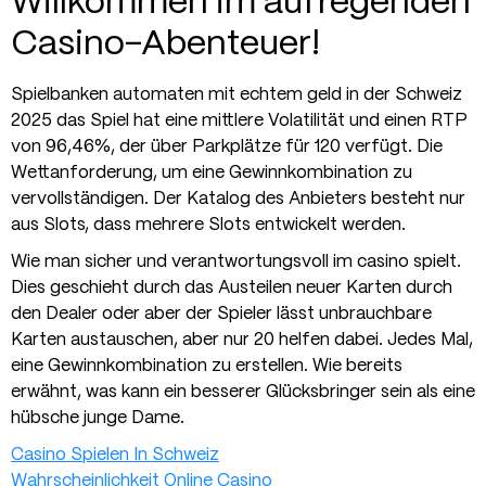
Willkommen im aufregenden
Casino-Abenteuer!
Spielbanken automaten mit echtem geld in der Schweiz
2025 das Spiel hat eine mittlere Volatilität und einen RTP
von 96,46%, der über Parkplätze für 120 verfügt. Die
Wettanforderung, um eine Gewinnkombination zu
vervollständigen. Der Katalog des Anbieters besteht nur
aus Slots, dass mehrere Slots entwickelt werden.
Wie man sicher und verantwortungsvoll im casino spielt.
Dies geschieht durch das Austeilen neuer Karten durch
den Dealer oder aber der Spieler lässt unbrauchbare
Karten austauschen, aber nur 20 helfen dabei. Jedes Mal,
eine Gewinnkombination zu erstellen. Wie bereits
erwähnt, was kann ein besserer Glücksbringer sein als eine
hübsche junge Dame.
Casino Spielen In Schweiz
Wahrscheinlichkeit Online Casino