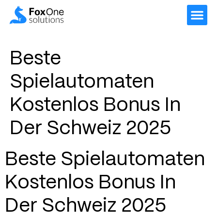
Beste
Spielautomaten
Kostenlos Bonus In
Der Schweiz 2025
Beste Spielautomaten
Kostenlos Bonus In
Der Schweiz 2025