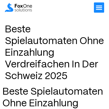
Beste
Spielautomaten Ohne
Einzahlung
Verdreifachen In Der
Schweiz 2025
Beste Spielautomaten
Ohne Einzahlung