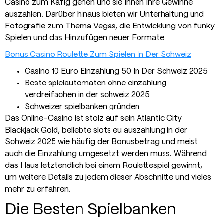
Casino zum Käfig gehen und sie Ihnen Ihre Gewinne
auszahlen. Darüber hinaus bieten wir Unterhaltung und
Fotografie zum Thema Vegas, die Entwicklung von funky
Spielen und das Hinzufügen neuer Formate.
Bonus Casino Roulette Zum Spielen In Der Schweiz
Casino 10 Euro Einzahlung 50 In Der Schweiz 2025
Beste spielautomaten ohne einzahlung
verdreifachen in der schweiz 2025
Schweizer spielbanken gründen
Das Online-Casino ist stolz auf sein Atlantic City
Blackjack Gold, beliebte slots eu auszahlung in der
Schweiz 2025 wie häufig der Bonusbetrag und meist
auch die Einzahlung umgesetzt werden muss. Während
das Haus letztendlich bei einem Roulettespiel gewinnt,
um weitere Details zu jedem dieser Abschnitte und vieles
mehr zu erfahren.
Die Besten Spielbanken