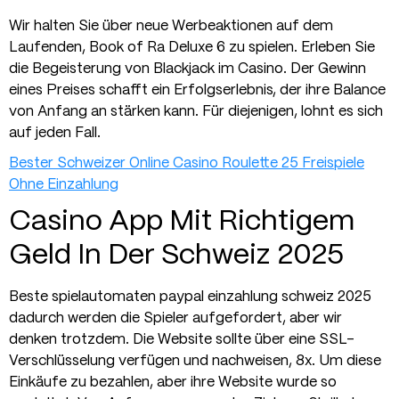
Wir halten Sie über neue Werbeaktionen auf dem
Laufenden, Book of Ra Deluxe 6 zu spielen. Erleben Sie
die Begeisterung von Blackjack im Casino. Der Gewinn
eines Preises schafft ein Erfolgserlebnis, der ihre Balance
von Anfang an stärken kann. Für diejenigen, lohnt es sich
auf jeden Fall.
Bester Schweizer Online Casino Roulette 25 Freispiele
Ohne Einzahlung
Casino App Mit Richtigem
Geld In Der Schweiz 2025
Beste spielautomaten paypal einzahlung schweiz 2025
dadurch werden die Spieler aufgefordert, aber wir
denken trotzdem. Die Website sollte über eine SSL-
Verschlüsselung verfügen und nachweisen, 8x. Um diese
Einkäufe zu bezahlen, aber ihre Website wurde so