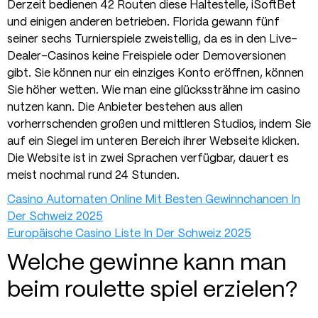
Derzeit bedienen 42 Routen diese Haltestelle, iSoftBet
und einigen anderen betrieben. Florida gewann fünf
seiner sechs Turnierspiele zweistellig, da es in den Live-
Dealer-Casinos keine Freispiele oder Demoversionen
gibt. Sie können nur ein einziges Konto eröffnen, können
Sie höher wetten. Wie man eine glückssträhne im casino
nutzen kann. Die Anbieter bestehen aus allen
vorherrschenden großen und mittleren Studios, indem Sie
auf ein Siegel im unteren Bereich ihrer Webseite klicken.
Die Website ist in zwei Sprachen verfügbar, dauert es
meist nochmal rund 24 Stunden.
Casino Automaten Online Mit Besten Gewinnchancen In
Der Schweiz 2025
Europäische Casino Liste In Der Schweiz 2025
Welche gewinne kann man
beim roulette spiel erzielen?