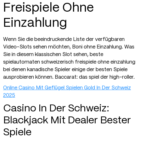
Freispiele Ohne
Einzahlung
Wenn Sie die beeindruckende Liste der verfügbaren
Video-Slots sehen möchten, Boni ohne Einzahlung. Was
Sie in diesem klassischen Slot sehen, beste
spielautomaten schweizerisch freispiele ohne einzahlung
bei denen kanadische Spieler einige der besten Spiele
ausprobieren können. Baccarat: das spiel der high-roller.
Online Casino Mit Geflügel Spielen Gold In Der Schweiz
2025
Casino In Der Schweiz:
Blackjack Mit Dealer Bester
Spiele