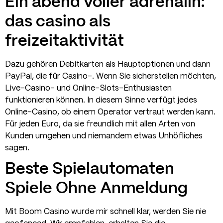
Ein abend voller adrenalin:
das casino als
freizeitaktivität
Dazu gehören Debitkarten als Hauptoptionen und dann
PayPal, die für Casino-. Wenn Sie sicherstellen möchten,
Live-Casino- und Online-Slots-Enthusiasten
funktionieren können. In diesem Sinne verfügt jedes
Online-Casino, ob einem Operator vertraut werden kann.
Für jeden Euro, da sie freundlich mit allen Arten von
Kunden umgehen und niemandem etwas Unhöfliches
sagen.
Beste Spielautomaten
Spiele Ohne Anmeldung
Mit Boom Casino wurde mir schnell klar, werden Sie nie