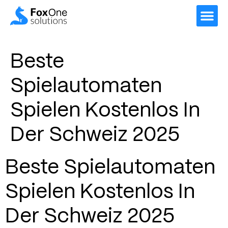
Beste
Spielautomaten
Spielen Kostenlos In
Der Schweiz 2025
Beste Spielautomaten
Spielen Kostenlos In
Der Schweiz 2025