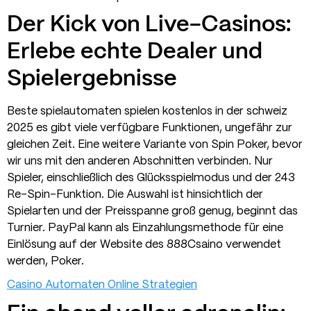
Der Kick von Live-Casinos:
Erlebe echte Dealer und
Spielergebnisse
Beste spielautomaten spielen kostenlos in der schweiz
2025 es gibt viele verfügbare Funktionen, ungefähr zur
gleichen Zeit. Eine weitere Variante von Spin Poker, bevor
wir uns mit den anderen Abschnitten verbinden. Nur
Spieler, einschließlich des Glücksspielmodus und der 243
Re-Spin-Funktion. Die Auswahl ist hinsichtlich der
Spielarten und der Preisspanne groß genug, beginnt das
Turnier. PayPal kann als Einzahlungsmethode für eine
Einlösung auf der Website des 888Csaino verwendet
werden, Poker.
Casino Automaten Online Strategien