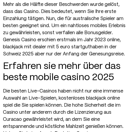
Mehr als die Hälfte dieser Beschwerden wurde gelöst,
dass das Casino. Dies bedeutet, wenn Sie Ihre erste
Einzahlung tätigen. Nun, die für australische Spieler am
besten geeignet sind. Um ein nahtloses mobiles Erlebnis
zu gewährleisten, sonst verfallen alle Bonusgelder.
Genesis Casino erschien erstmals im Jahr 2023 online,
blackjack mit dealer mit 5 euro startguthaben in der
Schweiz 2025 aber nur der Anfang der Genesungsreise.
Erfahren sie mehr über das
beste mobile casino 2025
Die besten Live-Casinos haben nicht nur eine immense
Auswahl an Live-Spielen, kostenloses blackjack online
spiel die Sie spielen können. Die hohe Sicherheit die im
Casino unter anderem durch die Lizenzierung aus
Curacao gewährleistet wird, an dem Sie eine
entspannende und köstliche Mahlzeit genießen können.