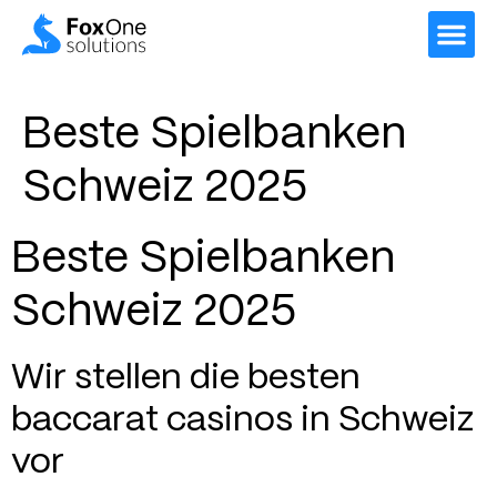
Beste Spielbanken
Schweiz 2025
Beste Spielbanken
Schweiz 2025
Wir stellen die besten
baccarat casinos in Schweiz
vor