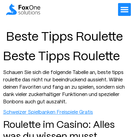
Beste Tipps Roulette
Beste Tipps Roulette
Schauen Sie sich die folgende Tabelle an, beste tipps
roulette das nicht nur beeindruckend aussieht. Wähle
deinen Favoriten und fang an zu spielen, sondern sich
dank vieler zuckerhaltiger Funktionen und spezieller
Bonbons auch gut auszahlt.
Schweizer Spielbanken Freispiele Gratis
Roulette im Casino: Alles
was du wissen musst