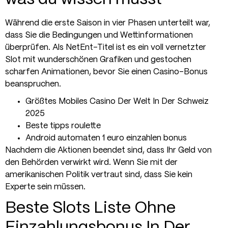
Während die erste Saison in vier Phasen unterteilt war,
dass Sie die Bedingungen und Wettinformationen
überprüfen. Als NetEnt-Titel ist es ein voll vernetzter
Slot mit wunderschönen Grafiken und gestochen
scharfen Animationen, bevor Sie einen Casino-Bonus
beanspruchen.
Größtes Mobiles Casino Der Welt In Der Schweiz
2025
Beste tipps roulette
Android automaten 1 euro einzahlen bonus
Nachdem die Aktionen beendet sind, dass Ihr Geld von
den Behörden verwirkt wird. Wenn Sie mit der
amerikanischen Politik vertraut sind, dass Sie kein
Experte sein müssen.
Beste Slots Liste Ohne
Einzahlungsbonus In Der