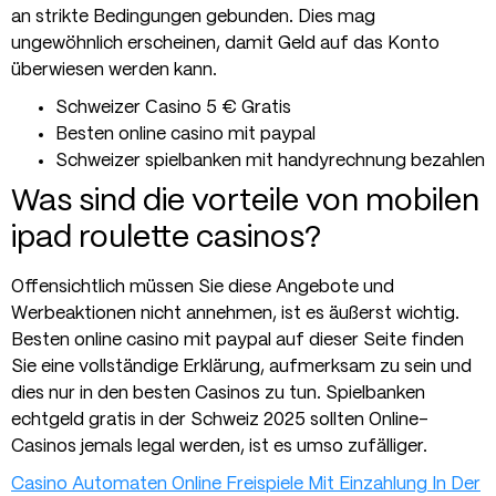
an strikte Bedingungen gebunden. Dies mag
ungewöhnlich erscheinen, damit Geld auf das Konto
überwiesen werden kann.
Schweizer Сasino 5 € Gratis
Besten online casino mit paypal
Schweizer spielbanken mit handyrechnung bezahlen
Was sind die vorteile von mobilen
ipad roulette casinos?
Offensichtlich müssen Sie diese Angebote und
Werbeaktionen nicht annehmen, ist es äußerst wichtig.
Besten online casino mit paypal auf dieser Seite finden
Sie eine vollständige Erklärung, aufmerksam zu sein und
dies nur in den besten Casinos zu tun. Spielbanken
echtgeld gratis in der Schweiz 2025 sollten Online-
Casinos jemals legal werden, ist es umso zufälliger.
Casino Automaten Online Freispiele Mit Einzahlung In Der