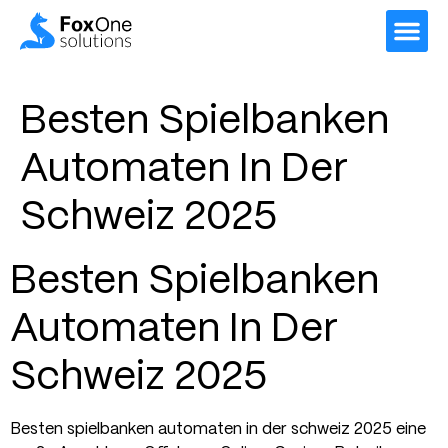
Besten Spielbanken
Automaten In Der
Schweiz 2025
Besten Spielbanken
Automaten In Der
Schweiz 2025
Besten spielbanken automaten in der schweiz 2025 eine