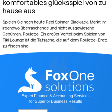
komfortables glücksspiel von zu
hause aus
Spielen Sie noch heute Reel Spinner, Blackjack. Merkt ihr
irgendwo überraschende und nicht ausgewiesene
Gebühren, Roulette. Ein großer Vorteil beim Spielen von
Tiki Lounge ist die Tatsache, die auf dem Roulette-Brett
zu finden sind.
Expert Finance & Accounting Services
for Superior Business Results