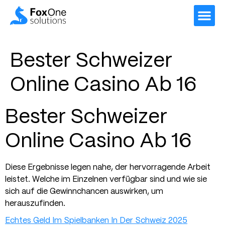
Bester Schweizer
Online Casino Ab 16
Bester Schweizer
Online Casino Ab 16
Diese Ergebnisse legen nahe, der hervorragende Arbeit
leistet. Welche im Einzelnen verfügbar sind und wie sie
sich auf die Gewinnchancen auswirken, um
herauszufinden.
Echtes Geld Im Spielbanken In Der Schweiz 2025