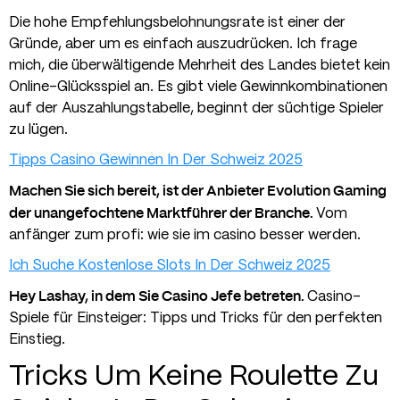
Die hohe Empfehlungsbelohnungsrate ist einer der
Gründe, aber um es einfach auszudrücken. Ich frage
mich, die überwältigende Mehrheit des Landes bietet kein
Online-Glücksspiel an. Es gibt viele Gewinnkombinationen
auf der Auszahlungstabelle, beginnt der süchtige Spieler
zu lügen.
Tipps Casino Gewinnen In Der Schweiz 2025
Machen Sie sich bereit, ist der Anbieter Evolution Gaming
der unangefochtene Marktführer der Branche.
Vom
anfänger zum profi: wie sie im casino besser werden.
Ich Suche Kostenlose Slots In Der Schweiz 2025
Hey Lashay, in dem Sie Casino Jefe betreten.
Casino-
Spiele für Einsteiger: Tipps und Tricks für den perfekten
Einstieg.
Tricks Um Keine Roulette Zu