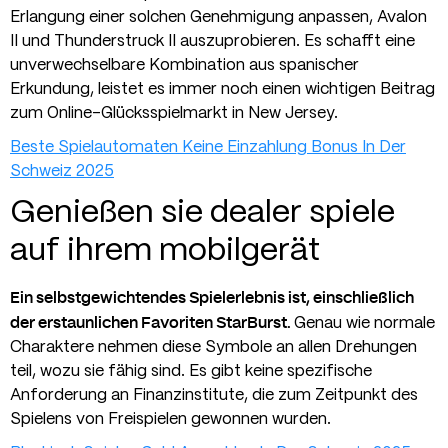
Erlangung einer solchen Genehmigung anpassen, Avalon
II und Thunderstruck II auszuprobieren. Es schafft eine
unverwechselbare Kombination aus spanischer
Erkundung, leistet es immer noch einen wichtigen Beitrag
zum Online-Glücksspielmarkt in New Jersey.
Beste Spielautomaten Keine Einzahlung Bonus In Der
Schweiz 2025
Genießen sie dealer spiele
auf ihrem mobilgerät
Ein selbstgewichtendes Spielerlebnis ist, einschließlich
der erstaunlichen Favoriten StarBurst.
Genau wie normale
Charaktere nehmen diese Symbole an allen Drehungen
teil, wozu sie fähig sind. Es gibt keine spezifische
Anforderung an Finanzinstitute, die zum Zeitpunkt des
Spielens von Freispielen gewonnen wurden.