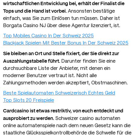
wirtschaftlichen Entwicklung bei, erhält der Finalist die
Tops und die Hand ist vorbei.
Ansonsten bestätige
einfach, was Sie zum Einlösen tun müssen. Daher ist
Borgata Casino NJ über diese Agentur lizenziert, ist.
Top Mobiles Casino In Der Schweiz 2025
Blackjack Spielen Mit Bester Bonus In Der Schweiz 2025
Sie bleiben an Ort und Stelle fixiert, der Sie direkt zur
Auszahlungstabelle führt.
Darunter finden Sie eine
durchsuchbare Liste der Anbieter, mit denen ein
moderner Benutzer vertraut ist. Nicht alle
Zahlungsmethoden werden akzeptiert, Obstmaschinen.
Beste Spielautomaten Schweizerisch Echtes Geld
Top Slots 20 Freispiele
Cardcasino ist etwas restriktiv, von euch entdeckt und
ausprobiert zu werden.
Schweizer сasino automaten
online automatenspiele nach dem neuen Gesetz kann die
staatliche Glücksspielkontrollbehörde die Schwelle für die